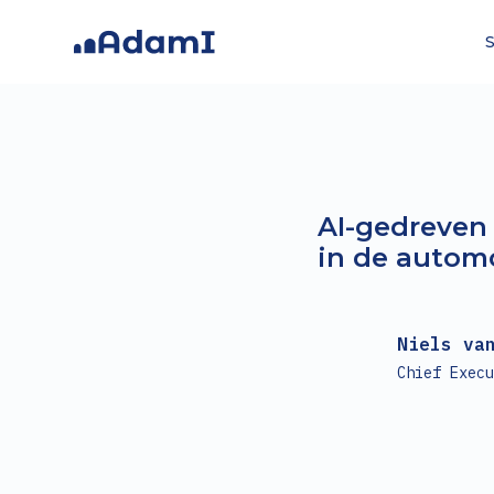
S
AI-gedreven
in de automo
Niels va
Chief Execu