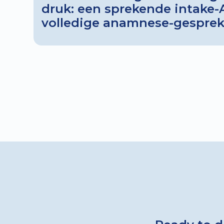
druk: een sprekende intake-
volledige anamnese-gesprek
tijd en verhoogt de kwaliteit
meer ruimte voor echte zorg 
menselijke maat centraal st