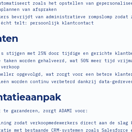
utomatiseert zoals het opstellen van gepersonalise
nplannen van afspraken
kers bevrijdt van administratieve rompslomp zodat 
 écht telt: persoonlijk klantcontact
aten
's stijgen met 25% door tijdige en gerichte klantb
e taken worden gehalveerd, wat 50% meer tijd vrijm
 verkoop
neller opgevolgd, wat zorgt voor een betere klante
ieën worden continu verbeterd dankzij data-gedreve
tatieaanpak
t te garanderen, zorgt ADAMI voor:
ining zodat verkoopmedewerkers direct aan de slag 
ratie met bestaande CRM-systemen zoals Salesforce 