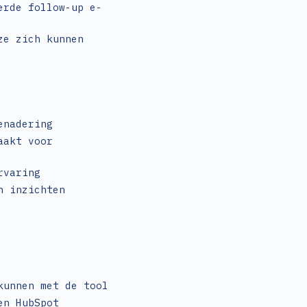
erde follow-up e-
ze zich kunnen
enadering
aakt voor
rvaring
n inzichten
kunnen met de tool
en HubSpot