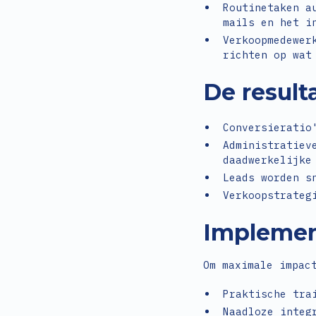
Routinetaken a
mails en het i
Verkoopmedewer
richten op wat
De result
Conversieratio
Administratiev
daadwerkelijke
Leads worden s
Verkoopstrateg
Implemen
Om maximale impac
Praktische tra
Naadloze integ