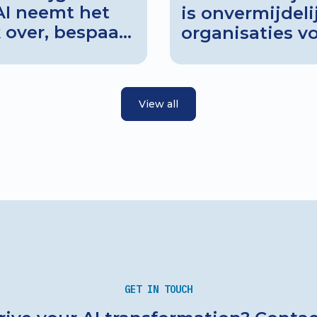
AI neemt het
is onvermijdeli
 over, bespaart
organisaties v
. Zo ontstaat er
McKinsey’s rec
en blijft de
waardevolle in
aan.
belang van str
View all
interne AI-capa
dat veel Neder
hangen in de e
onvoldoende a
waarde en scha
– bouw brugge
mensen, en bre
niveau. Ontde
met onze CEO N
GET IN TOUCH