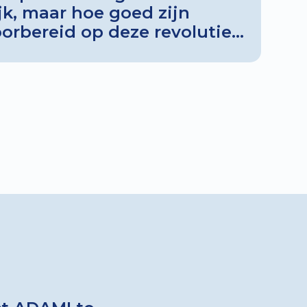
jk, maar hoe goed zijn
oorbereid op deze revolutie?
ente analyse biedt
zichten en benadrukt het
ategisch leiderschap en
citeiten. Bij ADAMI zien we
landse bedrijven blijven
xperimentele fase, met
andacht voor lange termijn
albaarheid. Change with us
n tussen technologie en
ng AI naar een hoger
k meer en neem contact op
iels.