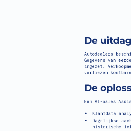
De uitda
Autodealers besch
Gegevens van eerd
ingezet. Verkoopm
verliezen kostbar
De oplos
Een AI-Sales Assi
Klantdata anal
Dagelijkse aan
historische in