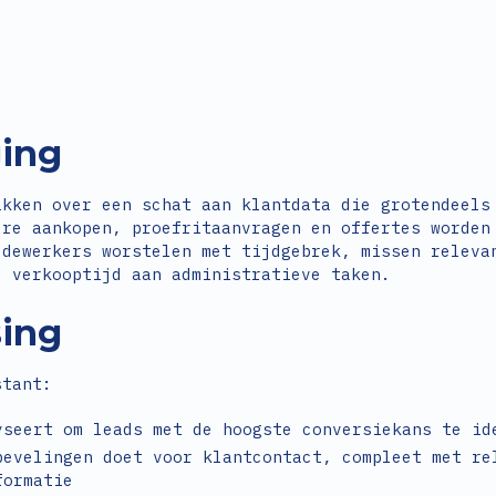
ging
ikken over een schat aan klantdata die grotendeels
ere aankopen, proefritaanvragen en offertes worden
edewerkers worstelen met tijdgebrek, missen releva
e verkooptijd aan administratieve taken.
sing
stant:
yseert om leads met de hoogste conversiekans te id
bevelingen doet voor klantcontact, compleet met re
formatie