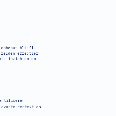
 onbenut blijft.
 zelden effectief
nte inzichten en
entificeren
levante context en