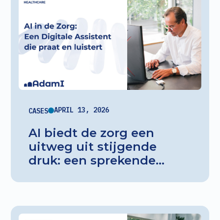
APRIL 13, 2026
CASES
AI biedt de zorg een
uitweg uit stijgende
druk: een sprekende
intake-AI neemt het
volledige anamnese-
gesprek over, bespaart
tijd en verhoogt de