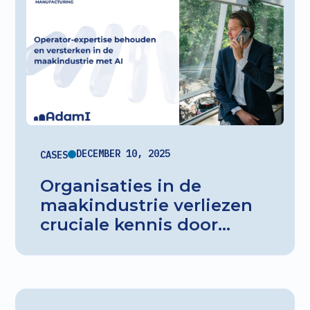
kwaliteit. Zo ontstaat er
meer ruimte voor echte
zorg en blijft de
menselijke maat centraal
staan.
DECEMBER 10, 2025
CASES
Organisaties in de
maakindustrie verliezen
cruciale kennis door
verloop onder operators.
ADAMI's AI Agent
centraliseert kennis uit
logboeken en interviews,