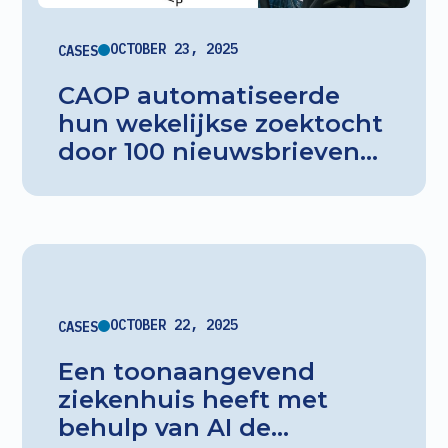
conversieratio's met 25%,
wordt administratief
OCTOBER 23, 2025
CASES
werk gehalveerd en
CAOP automatiseerde
verbeteren
hun wekelijkse zoektocht
verkoopstrategieën
door 100 nieuwsbrieven
continu dankzij data-
om efficiëntie en
gedreven inzichten.
schaalbaarheid te
verbeteren. Dankzij een
AI-agent bespaarden ze
tijd (van 16 naar 1 uur per
week) en kunnen ze nu
OCTOBER 22, 2025
CASES
trends analyseren, met
Een toonaangevend
behoud van interne
ziekenhuis heeft met
expertise.
behulp van AI de