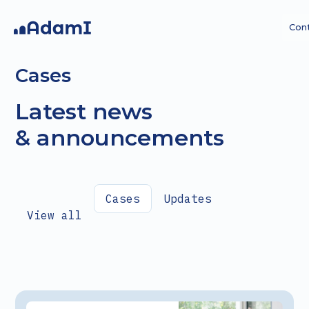
Con
Cases
Latest news
& announcements
AI
AI Agents
Custom AI
Strategy
projects
Cases
Updates
View all