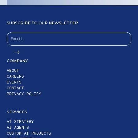
terwijl het management
continu kan monitoren
en verfijnen. Er is een
SUBSCRIBE TO OUR NEWSLETTER
stevige basis gelegd voor
verdere automatisering
en datagedreven
besluitvorming.
COMPANY
ABOUT
CAREERS
EVENTS
CONTACT
PRIVACY POLICY
SERVICES
AI STRATEGY
AI AGENTS
CUSTOM AI PROJECTS